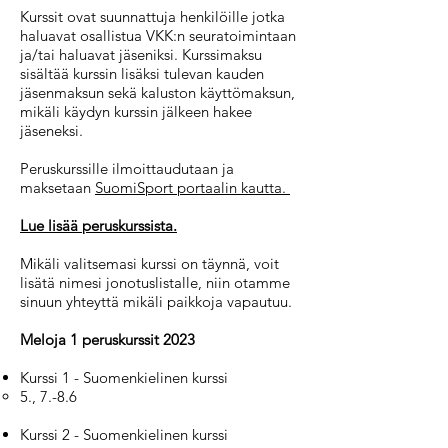
Kurssit ovat suunnattuja henkilöille jotka
haluavat osallistua VKK:n seuratoimintaan
ja/tai haluavat jäseniksi. Kurssimaksu
sisältää kurssin lisäksi tulevan kauden
jäsenmaksun sekä kaluston käyttömaksun,
mikäli käydyn kurssin jälkeen hakee
jäseneksi.
Peruskurssille ilmoittaudutaan ja
maksetaan
SuomiSport portaalin kautta.
Lue lisää peruskurssista
.
Mikäli valitsemasi kurssi on täynnä, voit
lisätä nimesi jonotuslistalle, niin otamme
sinuun yhteyttä mikäli paikkoja vapautuu.
Meloja 1 peruskurssit 2023
Kurssi 1 - Suomenkielinen kurssi
5., 7.-8.6
Kurssi 2 - Suomenkielinen kurssi