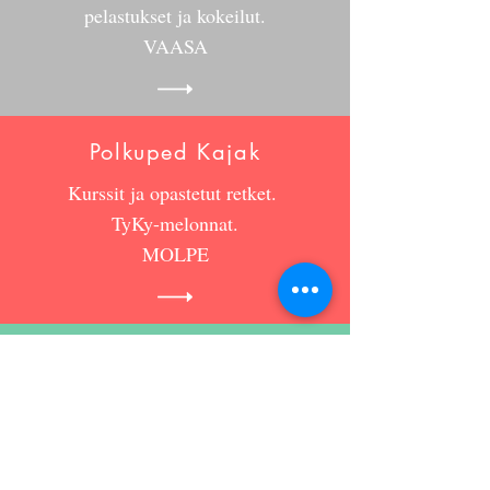
pelastukset ja kokeilut.
VAASA
Polkuped Kajak
Kurssit ja opastetut retket.
TyKy-melonnat.
MOLPE
Wild Adventure
Kurssit ja opastetut retket.
TyKy-melonnat
SEINÄJOKI