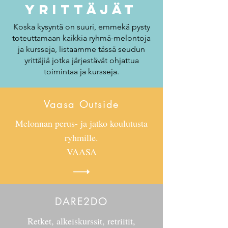
Yrittäjät
Koska kysyntä on suuri, emmekä pysty
toteuttamaan kaikkia ryhmä-melontoja
ja kursseja, listaamme tässä seudun
yrittäjiä jotka järjestävät ohjattua
toimintaa ja kursseja.
Vaasa Outside
M
elonnan perus- ja jatko koulutusta
ryhmille.
VAASA
DARE2DO
Retket, alkeiskurssit, retriitit,