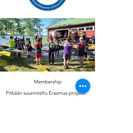
Membership
Pitkään suunniteltu Erasmus-projekti
on vihdoinkin muuttumassa todeksi.
Vaasan kanoottikerholla on lähes
melontatossu jo laivassa lähdössä
tutustumismatkalle Umeå